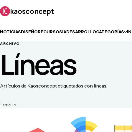
kaosconcept
NOTICIAS
DISEÑO
RECURSOS
IA
DESARROLLO
CATEGORÍAS
I
ARCHIVO
Líneas
Artículos de Kaosconcept etiquetados con líneas.
1
artículo