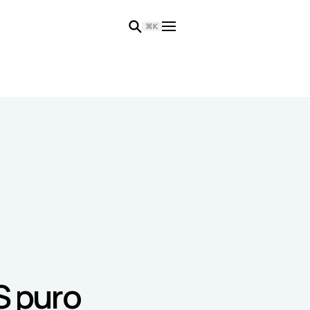
⌘K
S puro