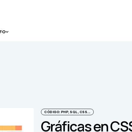
NFO
CÓDIGO: PHP, SQL, CSS...
Gráficas en CS