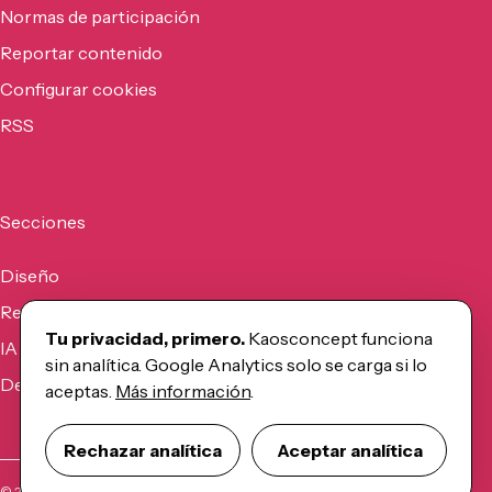
Normas de participación
Reportar contenido
Configurar cookies
RSS
Secciones
Diseño
Recursos
Tu privacidad, primero.
Kaosconcept funciona
IA
sin analítica. Google Analytics solo se carga si lo
Desarrollo
aceptas.
Más información
.
Rechazar analítica
Aceptar analítica
©
2026
Kaosconcept