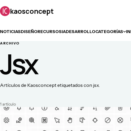
kaosconcept
NOTICIAS
DISEÑO
RECURSOS
IA
DESARROLLO
CATEGORÍAS
I
ARCHIVO
Jsx
Artículos de Kaosconcept etiquetados con jsx.
1
artículo