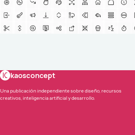
kaosconcept
Una publicación independiente sobre diseño, recursos
creativos, inteligencia artificial y desarrollo.