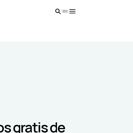
⌘K
os gratis de