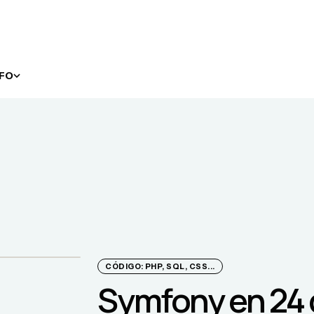
NFO
CÓDIGO: PHP, SQL, CSS...
Symfony en 24 