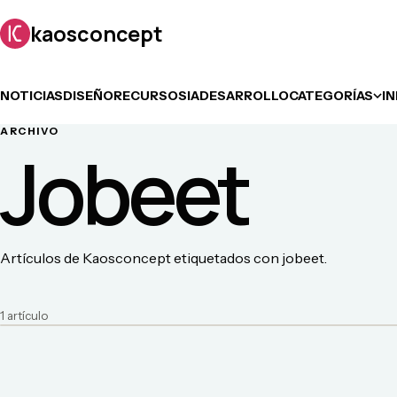
kaosconcept
NOTICIAS
DISEÑO
RECURSOS
IA
DESARROLLO
CATEGORÍAS
I
ARCHIVO
Jobeet
Artículos de Kaosconcept etiquetados con jobeet.
1
artículo