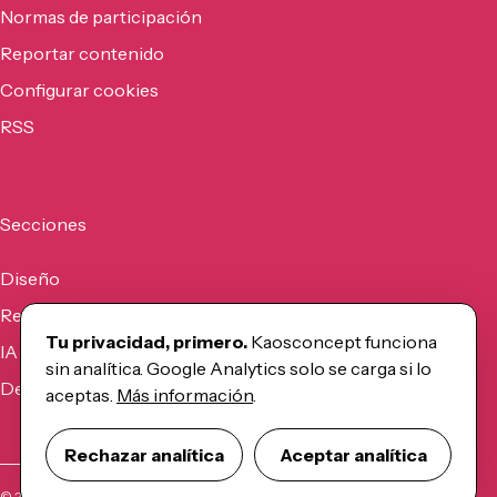
Normas de participación
Reportar contenido
Configurar cookies
RSS
Secciones
Diseño
Recursos
Tu privacidad, primero.
Kaosconcept funciona
IA
sin analítica. Google Analytics solo se carga si lo
Desarrollo
aceptas.
Más información
.
Rechazar analítica
Aceptar analítica
©
2026
Kaosconcept