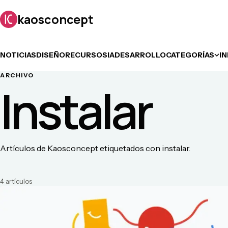
kaosconcept
NOTICIAS
DISEÑO
RECURSOS
IA
DESARROLLO
CATEGORÍAS
I
ARCHIVO
Instalar
Artículos de Kaosconcept etiquetados con instalar.
4
artículo
s