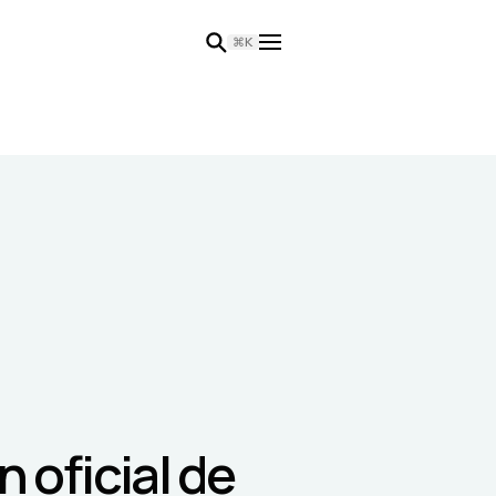
⌘K
in oficial de