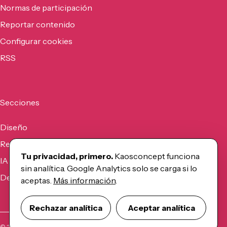
Normas de participación
Reportar contenido
Configurar cookies
RSS
Secciones
Diseño
Recursos
Tu privacidad, primero.
Kaosconcept funciona
IA
sin analítica. Google Analytics solo se carga si lo
Desarrollo
aceptas.
Más información
.
Rechazar analítica
Aceptar analítica
©
2026
Kaosconcept