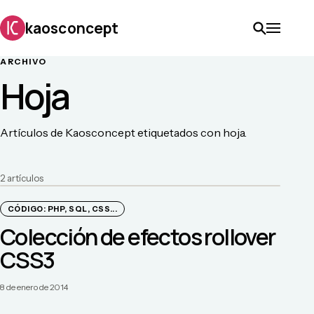
kaosconcept
ARCHIVO
Hoja
Artículos de Kaosconcept etiquetados con hoja.
2
artículo
s
CÓDIGO: PHP, SQL, CSS...
Colección de efectos rollover
CSS3
8 de enero de 2014