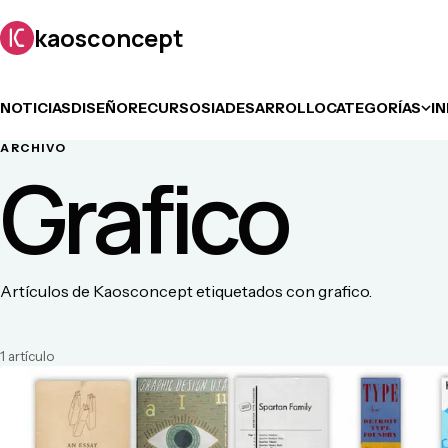
kaosconcept
NOTICIAS
DISEÑO
RECURSOS
IA
DESARROLLO
CATEGORÍAS
I
ARCHIVO
Grafico
Artículos de Kaosconcept etiquetados con grafico.
1
artículo