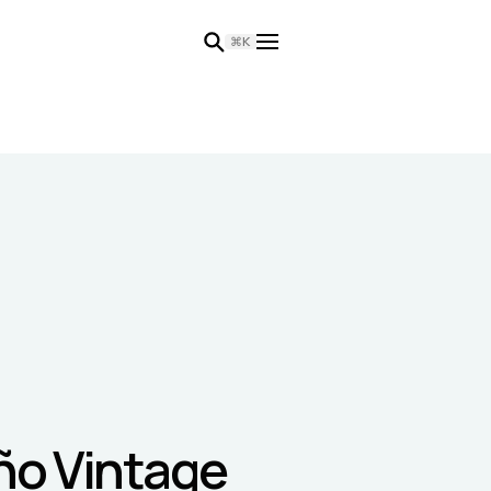
⌘K
eño Vintage