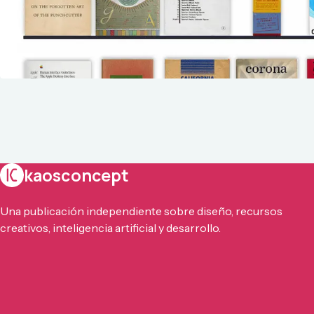
kaosconcept
Una publicación independiente sobre diseño, recursos
creativos, inteligencia artificial y desarrollo.