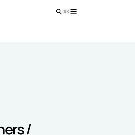
⌘K
ners /