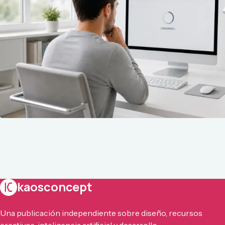
kaosconcept
Una publicación independiente sobre diseño, recursos
creativos, inteligencia artificial y desarrollo.