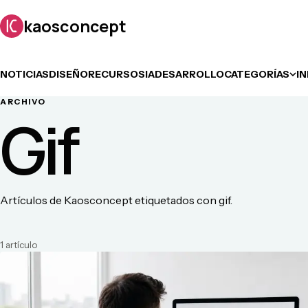
kaosconcept
NOTICIAS
DISEÑO
RECURSOS
IA
DESARROLLO
CATEGORÍAS
I
ARCHIVO
Gif
Artículos de Kaosconcept etiquetados con gif.
1
artículo