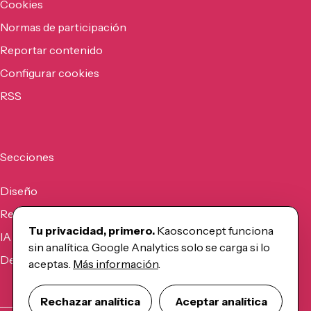
Cookies
Normas de participación
Reportar contenido
Configurar cookies
RSS
Secciones
Diseño
Recursos
Tu privacidad, primero.
Kaosconcept funciona
IA
sin analítica. Google Analytics solo se carga si lo
Desarrollo
aceptas.
Más información
.
Rechazar analítica
Aceptar analítica