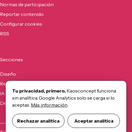
Normas de participación
Reportar contenido
Configurar cookies
RSS
Secciones
Diseño
Recursos
Tu privacidad, primero.
Kaosconcept funciona
IA
sin analítica. Google Analytics solo se carga si lo
Desarrollo
aceptas.
Más información
.
Rechazar analítica
Aceptar analítica
©
2026
Kaosconcept