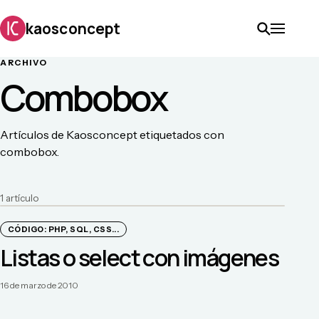
kaosconcept
ARCHIVO
Combobox
Artículos de Kaosconcept etiquetados con
combobox.
1
artículo
CÓDIGO: PHP, SQL, CSS...
Listas o select con imágenes
16 de marzo de 2010