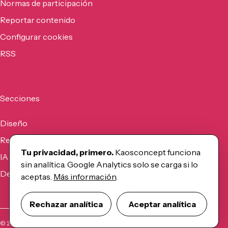
Normas de participación
Reportar contenido
Configurar cookies
RSS
Secciones
Diseño
Recursos
Tu privacidad, primero.
Kaosconcept funciona
IA
sin analítica. Google Analytics solo se carga si lo
Desarrollo
aceptas.
Más información
.
Rechazar analítica
Aceptar analítica
©
2026
Kaosconcept