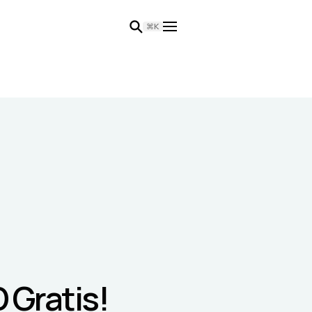
⌘K
D Gratis!