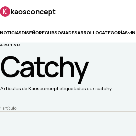
kaosconcept
NOTICIAS
DISEÑO
RECURSOS
IA
DESARROLLO
CATEGORÍAS
I
ARCHIVO
Catchy
Artículos de Kaosconcept etiquetados con catchy.
1
artículo