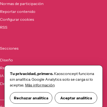
Normas de participación
Reportar contenido
Configurar cookies
RSS
Secciones
Diseño
Recursos
Tu privacidad, primero.
Kaosconcept funciona
IA
sin analítica. Google Analytics solo se carga si lo
Desarrollo
aceptas.
Más información
.
Rechazar analítica
Aceptar analítica
©
2026
Kaosconcept