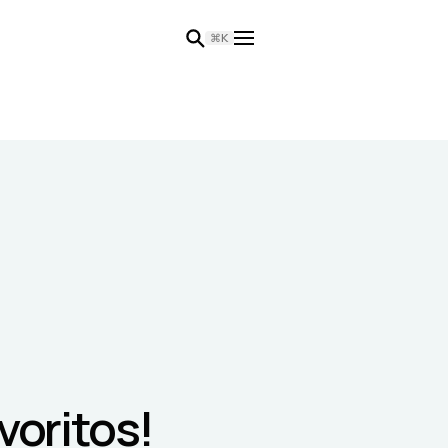
⌘K
voritos!