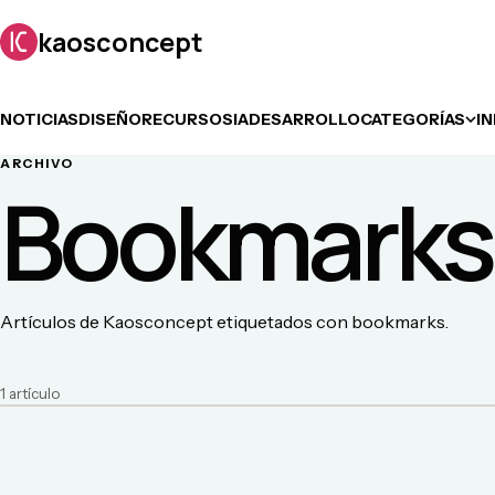
kaosconcept
NOTICIAS
DISEÑO
RECURSOS
IA
DESARROLLO
CATEGORÍAS
I
ARCHIVO
Bookmarks
Artículos de Kaosconcept etiquetados con bookmarks.
1
artículo