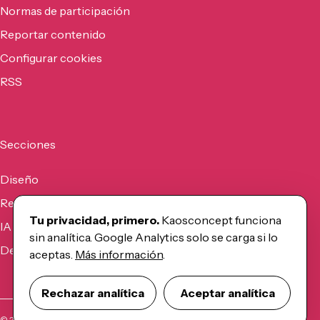
Normas de participación
Reportar contenido
Configurar cookies
RSS
Secciones
Diseño
Recursos
Tu privacidad, primero.
Kaosconcept funciona
IA
sin analítica. Google Analytics solo se carga si lo
Desarrollo
aceptas.
Más información
.
Rechazar analítica
Aceptar analítica
©
2026
Kaosconcept