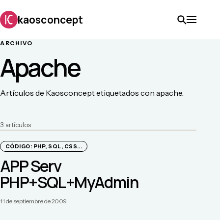
kaosconcept
ARCHIVO
Apache
Artículos de Kaosconcept etiquetados con apache.
3
artículo
s
CÓDIGO: PHP, SQL, CSS...
APP Serv
PHP+SQL+MyAdmin
11 de septiembre de 2009