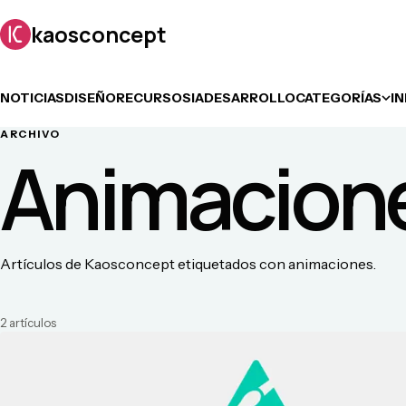
kaosconcept
NOTICIAS
DISEÑO
RECURSOS
IA
DESARROLLO
CATEGORÍAS
I
ARCHIVO
Animacion
Artículos de Kaosconcept etiquetados con animaciones.
2
artículo
s