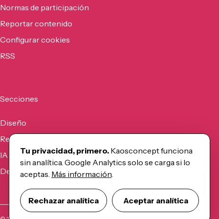
Normas de participación
Reportar contenido
Configurar cookies
RSS
Secciones
Diseño
Recursos
Tu privacidad, primero.
Kaosconcept funciona
IA
sin analítica. Google Analytics solo se carga si lo
Desarrollo
aceptas.
Más información
.
Rechazar analítica
Aceptar analítica
©
2026
Kaosconcept