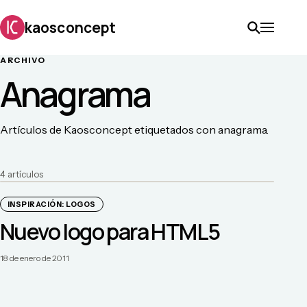
kaosconcept
ARCHIVO
Anagrama
Artículos de Kaosconcept etiquetados con anagrama.
4
artículo
s
INSPIRACIÓN: LOGOS
Nuevo logo para HTML5
18 de enero de 2011