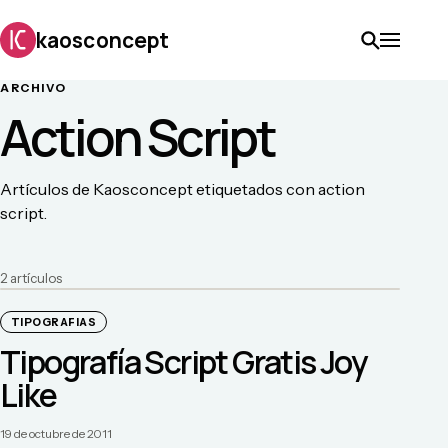
kaosconcept
ARCHIVO
Action Script
Artículos de Kaosconcept etiquetados con action
script.
2
artículo
s
TIPOGRAFIAS
Tipografía Script Gratis Joy
Like
19 de octubre de 2011