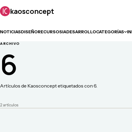
kaosconcept
NOTICIAS
DISEÑO
RECURSOS
IA
DESARROLLO
CATEGORÍAS
I
ARCHIVO
6
Artículos de Kaosconcept etiquetados con 6.
2
artículo
s