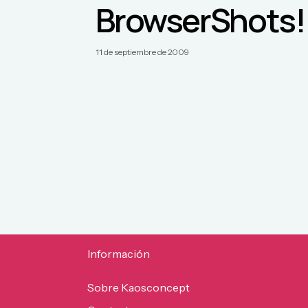
BrowserShots!
11 de septiembre de 2009
Información
Sobre Kaosconcept