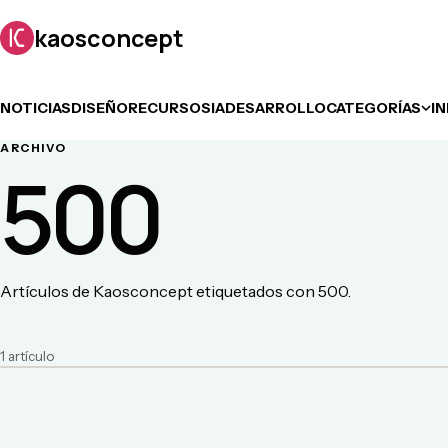
kaosconcept
NOTICIAS
DISEÑO
RECURSOS
IA
DESARROLLO
CATEGORÍAS
I
ARCHIVO
500
Artículos de Kaosconcept etiquetados con 500.
1
artículo