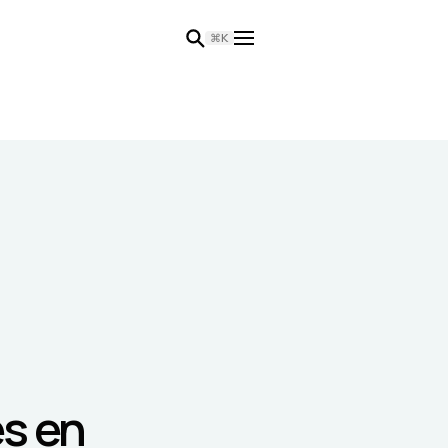
⌘K
s en