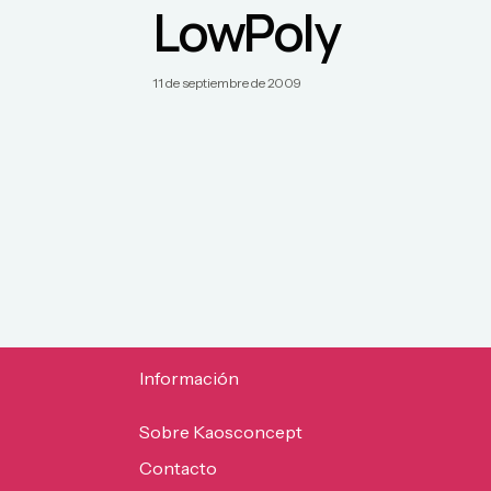
LowPoly
11 de septiembre de 2009
Información
Sobre Kaosconcept
Contacto