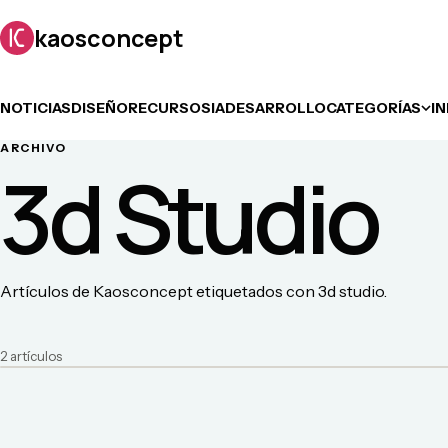
kaosconcept
NOTICIAS
DISEÑO
RECURSOS
IA
DESARROLLO
CATEGORÍAS
I
ARCHIVO
3d Studio
Artículos de Kaosconcept etiquetados con 3d studio.
2
artículo
s