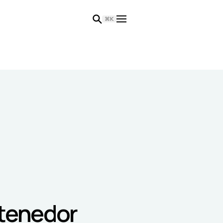
⌘K
ntenedor