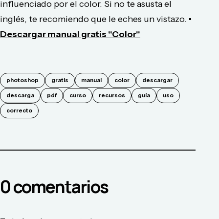
influenciado por el color. Si no te asusta el
inglés, te recomiendo que le eches un vistazo.
•
Descargar manual gratis "Color"
photoshop
gratis
manual
color
descargar
descarga
pdf
curso
recursos
guía
uso
correcto
0
comentario
s