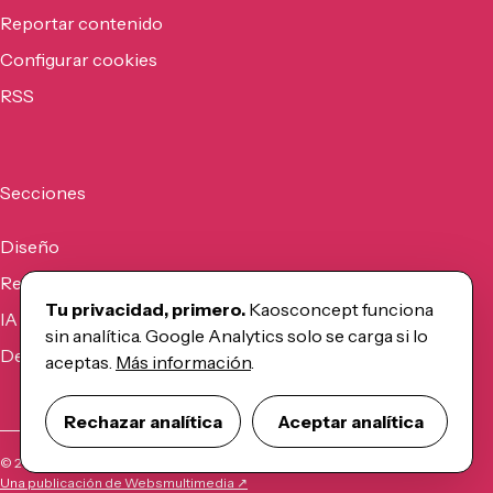
Reportar contenido
Configurar cookies
RSS
Secciones
Diseño
Recursos
Tu privacidad, primero.
Kaosconcept funciona
IA
sin analítica. Google Analytics solo se carga si lo
Desarrollo
aceptas.
Más información
.
Rechazar analítica
Aceptar analítica
©
2026
Kaosconcept
Una publicación de Websmultimedia ↗