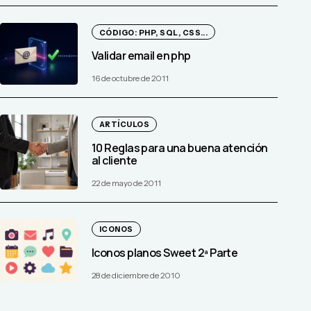
CÓDIGO: PHP, SQL, CSS...
Validar email en php
16 de octubre de 2011
ARTÍCULOS
10 Reglas para una buena atención
al cliente
22 de mayo de 2011
ICONOS
Iconos planos Sweet 2ª Parte
28 de diciembre de 2010