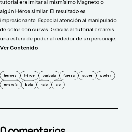
tutorial era imitar al mismísimo Magneto o
algún Héroe similar. El resultado es
impresionante. Especial atención al manipulado
de color con curvas. Gracias al tutorial crearéis
una esfera de poder al rededor de un personaje.
Ver Contenido
heroes
héroe
burbuja
fuerza
super
poder
energía
bola
halo
alo
0
comentario
s