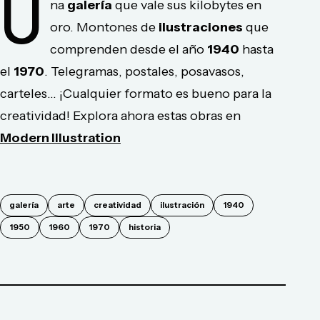
U
na
galería
que vale sus kilobytes en
oro. Montones de
ilustraciones
que
comprenden desde el año
1940
hasta
el
1970
. Telegramas, postales, posavasos,
carteles... ¡Cualquier formato es bueno para la
creatividad! Explora ahora estas obras en
Modern Illustration
galería
arte
creatividad
ilustración
1940
1950
1960
1970
historia