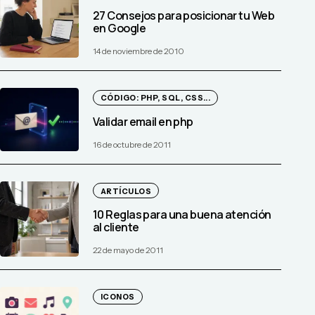
27 Consejos para posicionar tu Web
en Google
14 de noviembre de 2010
CÓDIGO: PHP, SQL, CSS...
Validar email en php
16 de octubre de 2011
ARTÍCULOS
10 Reglas para una buena atención
al cliente
22 de mayo de 2011
ICONOS