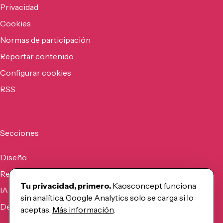
Privacidad
Cookies
Normas de participación
Reportar contenido
Configurar cookies
RSS
Secciones
Diseño
Recursos
Tu privacidad, primero.
Kaosconcept funciona
IA
sin analítica. Google Analytics solo se carga si lo
Desarrollo
aceptas.
Más información
.