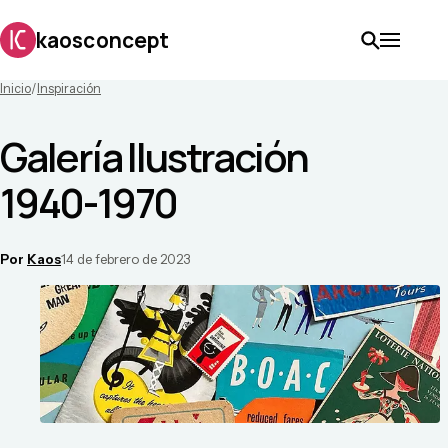
kaosconcept
Inicio
/
Inspiración
Galería Ilustración
1940-1970
Por
Kaos
14 de febrero de 2023