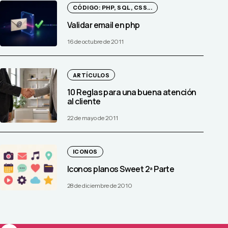
CÓDIGO: PHP, SQL, CSS...
Validar email en php
16 de octubre de 2011
ARTÍCULOS
10 Reglas para una buena atención
al cliente
22 de mayo de 2011
ICONOS
Iconos planos Sweet 2ª Parte
28 de diciembre de 2010