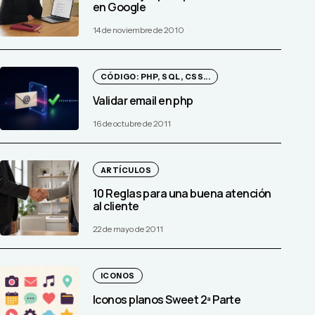
en Google
14 de noviembre de 2010
CÓDIGO: PHP, SQL, CSS...
Validar email en php
16 de octubre de 2011
ARTÍCULOS
10 Reglas para una buena atención
al cliente
22 de mayo de 2011
ICONOS
Iconos planos Sweet 2ª Parte