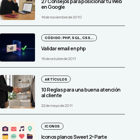
27 Consejos para posicionar tu Web
en Google
14 de noviembre de 2010
CÓDIGO: PHP, SQL, CSS...
Validar email en php
16 de octubre de 2011
ARTÍCULOS
10 Reglas para una buena atención
al cliente
22 de mayo de 2011
ICONOS
Iconos planos Sweet 2ª Parte