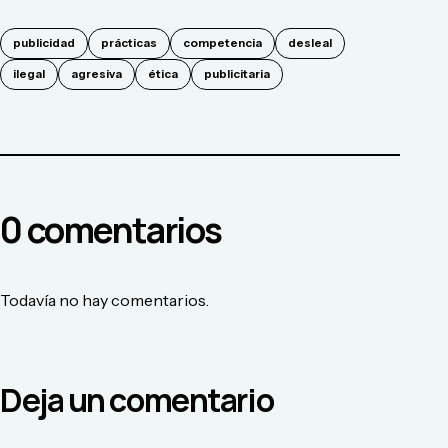
publicidad
prácticas
competencia
desleal
ilegal
agresiva
ética
publicitaria
0
comentario
s
Todavía no hay comentarios.
Deja un comentario