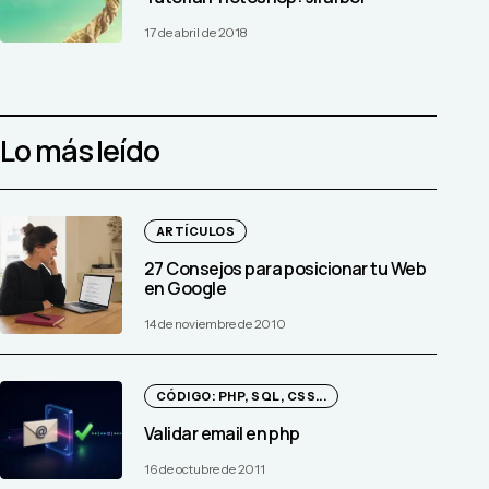
17 de abril de 2018
Lo más leído
ARTÍCULOS
27 Consejos para posicionar tu Web
en Google
14 de noviembre de 2010
CÓDIGO: PHP, SQL, CSS...
Validar email en php
16 de octubre de 2011